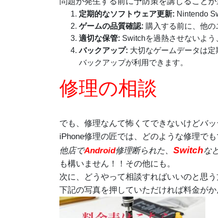
問題が発生する前に予防策を講じることが
定期的なソフトウェア更新:
Ninten
ゲームの品質確認:
購入する前に、他の
適切な保管:
Switchを過熱させない
バックアップ:
大切なゲームデータは定期的
バックアップが利用できます。
修理の相談
でも、修理なんて怖くてできないけどバッ
iPhone修理の匠では、どのような修理
Switch
他店で
Android
修理断られた、
な
も構いません！！その他にも。
次に、どうやって相談すればいいのと思う
下記の写真を押していただければ料金がか