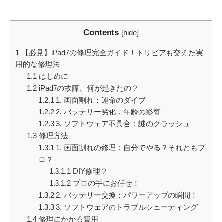
Contents
[
hide
]
1
【必見】iPad7の修理完全ガイド！トリビアも交えた実
用的な修理法
1.1
はじめに
1.2
iPad7の故障、何が起きたの？
1.2.1
1. 画面割れ：運命のダイブ
1.2.2
2. バッテリー劣化：年齢の影響
1.2.3
3. ソフトウェア不具合：謎のクラッシュ
1.3
修理方法
1.3.1
1. 画面割れの修理：自分でやる？それともプ
ロ？
1.3.1.1
DIY修理？
1.3.1.2
プロの手にお任せ！
1.3.2
2. バッテリー交換：パワーアップの瞬間！
1.3.3
3. ソフトウェアのトラブルシューティング
1.4
修理にかかる費用