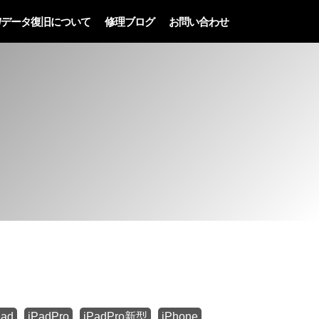
/データ復旧について
修理ブログ
お問い合わせ
Pad
iPadPro
iPadPro新型
iPhone