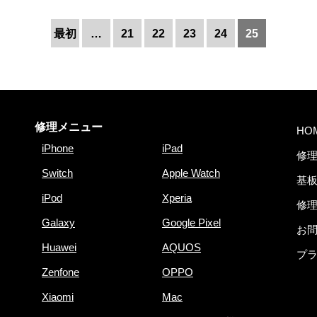
最初
…
21
22
23
24
25
修理メニュー
HO
iPhone
iPad
修
Switch
Apple Watch
基板
iPod
Xperia
修
Galaxy
Google Pixel
お
Huawei
AQUOS
プ
Zenfone
OPPO
Xiaomi
Mac