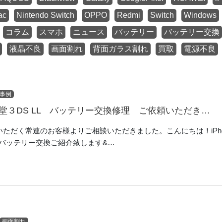
ac
Nintendo Switch
OPPO
Redmi
Switch
Windows
コラム
スマホ
ニュース
バッテリー
バッテリー交換
液晶不良
画面割れ
背面ガラス割れ
買取
電源不良
事例
堂３DS LL バッテリー交換修理 ご依頼いただき…
ただく常連のお客様よりご相談いただきました。こんにちは！iPh
Sバッテリー交換ご紹介致します&…
画面割れ