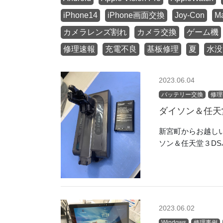
iPhone14
iPhone画面交換
Joy-Con
M
カメラレンズ割れ
カメラ交換
ゲーム機
修理速報
充電不良
基板修理
夏
水没
2023.06.04
バッテリー交換
修理
ダイソン＆任天
新宮町からお越しい
ソン＆任天堂３D
2023.06.02
Windows
修理事例