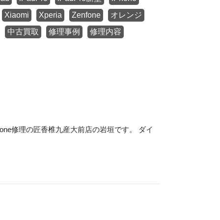
Xiaomi
Xperia
Zenfone
オレンジ
中古買取
修理事例
修理内容
one修理の匠香椎九産大前店の岩垣です。 ダイ