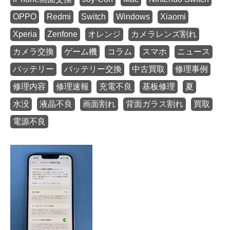
OPPO
Redmi
Switch
Windows
Xiaomi
Xperia
Zenfone
オレンジ
カメラレンズ割れ
カメラ交換
ゲーム機
コラム
スマホ
ニュース
バッテリー
バッテリー交換
中古買取
修理事例
修理内容
修理速報
充電不良
基板修理
夏
水没
液晶不良
画面割れ
背面ガラス割れ
買取
電源不良