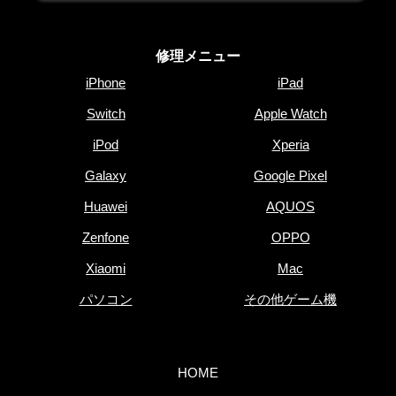
修理メニュー
iPhone
iPad
Switch
Apple Watch
iPod
Xperia
Galaxy
Google Pixel
Huawei
AQUOS
Zenfone
OPPO
Xiaomi
Mac
パソコン
その他ゲーム機
HOME