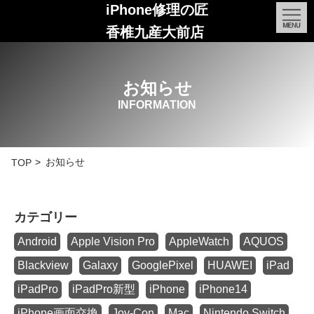
iPhone修理の匠
香椎九産大前店
お知らせ
INFORMATION
お知らせ
TOP
カテゴリー
Android
Apple Vision Pro
AppleWatch
AQUOS
Blackview
Galaxy
GooglePixel
HUAWEI
iPad
iPadPro
iPadPro新型
iPhone
iPhone14
iPhone画面交換
Joy-Con
Mac
Nintendo Switch