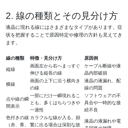
2. 線の種類とその見分け方
液晶に現れる線にはさまざまなタイプがあります。症
状を把握することで原因特定や修理の方針も見えてき
ます。
線の種類
特徴・見分け方
原因例
画面左から右へまっすぐ
ケーブル断線や液
縦線
伸びる縦長の線
晶内部破損
画面の上下に沿う横向き
液晶の液漏れ、配
横線
の線
線の問題
一部にだけ一瞬現れるこ
ソフトウェアの不
点や線の瞬
とも、多くはちらつきや
具合や一時的な接
間表示
一過性
続不良
色付きの線
カラフルな線が入る。頻
液晶の液漏れや電
（赤、青、
繁に出る場合は深刻な故