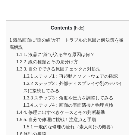
Contents
[
hide
]
1
液晶画面に“謎の線”が!? トラブルの原因と解決策を徹
底解説
1.1
1. 液晶に“線”が入る主な原因は何？
1.2
2. 線の種類とその見分け方
1.3
3. 自分でできる原因チェックと対処法
1.3.1
ステップ1：再起動とソフトウェアの確認
1.3.2
ステップ2：外部ディスプレイや別のデバイ
スに接続してみる
1.3.3
ステップ3：角度や圧力を調整してみる
1.3.4
ステップ4：画面の表面清掃と物理点検
1.4
4. 修理に出すべきケースとその判断基準
1.5
5. 自分で修理に挑戦！注意点と手順
1.5.1
一般的な修理の流れ（素人向けの概要）
1.6
修理の相談