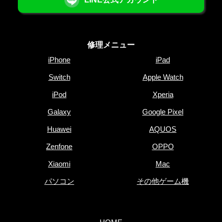
修理メニュー
iPhone
iPad
Switch
Apple Watch
iPod
Xperia
Galaxy
Google Pixel
Huawei
AQUOS
Zenfone
OPPO
Xiaomi
Mac
パソコン
その他ゲーム機